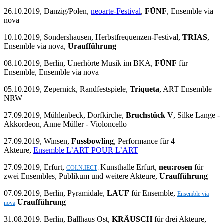
26.10.2019, Danzig/Polen,
neoarte-Festival
,
FÜNF
, Ensemble via
nova
10.10.2019, Sondershausen, Herbstfrequenzen-Festival,
TRIAS
,
Ensemble via nova,
Uraufführung
08.10.2019, Berlin, Unerhörte Musik im BKA,
FÜNF
für
Ensemble, Ensemble via nova
05.10.2019, Zepernick, Randfestspiele,
Triqueta
, ART Ensemble
NRW
27.09.2019, Mühlenbeck, Dorfkirche,
Bruchstück V
, Silke Lange -
Akkordeon, Anne Müller - Violoncello
27.09.2019, Winsen,
Fussbowling
, Performance für 4
Akteure,
Ensemble L’ART POUR L’ART
27.09.2019, Erfurt,
Kunsthalle Erfurt,
neu:rosen
für
COI:N:IECT
,
zwei Ensembles, Publikum und weitere Akteure,
Uraufführung
07.09.2019, Berlin, Pyramidale,
LAUF
für Ensemble,
Ensemble via
Uraufführung
nova
31.08.2019. Berlin, Ballhaus Ost,
KRÄUSCH
für drei Akteure,