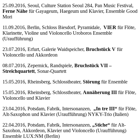
25.09.2016, Seoul, Culture Station Seoul 284, Pan Music Festival,
Ferne Nähe
für Gayageum, Haegeum und Klavier, Ensemble Good
Mori
11.09.2016, Berlin, Schloss Biesdorf, Pyramidale,
VIER
für Flöte,
Klarinette, Violine und Violoncello Uroboros Ensemble
(Uraufführung)
23.07.2016, Erfurt, Galerie Waidspeicher,
Bruchstück V
für
Violoncello und Akkordeon
08.07.2016, Zepernick, Randspiele,
Bruchstück VII –
Streichquartett
, Sonar-Quartett
15.05.2016, Rheinsberg, Schlosstheater,
Störung
für Ensemble
15.05.2016, Rheinsberg, Schlosstheater,
Annäherung III
für Flöte,
Violoncello und Klavier
23.04.2016, Potsdam, Fabrik, Intersonanzen,
„In tre III“
für Flöte,
Alt-Saxophon und Klavier (Uraufführung) NYKY-Trio (Italien)
22.04.2016, Potsdam, Fabrik, Intersonanzen,
„Stiche“
für Alt-
Saxohon, Akkordeon, Klavier und Violoncello (Uraufführung)
Ensemble LUX:NM (Berlin)