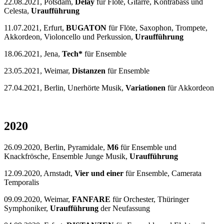
22.08.2021, Potsdam,
Delay
für Flöte, Gitarre, Kontrabass und
Celesta,
Uraufführung
11.07.2021, Erfurt,
BUGATON
für Flöte, Saxophon, Trompete,
Akkordeon, Violoncello und Perkussion,
Uraufführung
18.06.2021, Jena,
Tech*
für Ensemble
23.05.2021, Weimar,
Distanzen
für Ensemble
27.04.2021, Berlin, Unerhörte Musik,
Variationen
für Akkordeon
2020
26.09.2020, Berlin, Pyramidale,
M6
für Ensemble und
Knackfrösche, Ensemble Junge Musik,
Uraufführung
12.09.2020, Arnstadt,
Vier und einer
für Ensemble, Camerata
Temporalis
09.09.2020, Weimar,
FANFARE
für Orchester, Thüringer
Symphoniker,
Uraufführung
der Neufassung