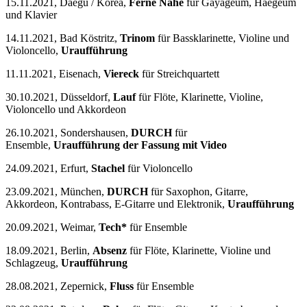
15.11.2021, Daegu / Korea,
Ferne Nähe
für Gayageum, Haegeum
und Klavier
14.11.2021, Bad Köstritz,
Trinom
für Bassklarinette, Violine und
Violoncello,
Uraufführung
11.11.2021, Eisenach,
Viereck
für Streichquartett
30.10.2021, Düsseldorf,
Lauf
für Flöte, Klarinette, Violine,
Violoncello und Akkordeon
26.10.2021, Sondershausen,
DURCH
für
Ensemble,
Uraufführung der Fassung mit Video
24.09.2021, Erfurt,
Stachel
für Violoncello
23.09.2021, München,
DURCH
für Saxophon, Gitarre,
Akkordeon, Kontrabass, E-Gitarre und Elektronik,
Uraufführung
20.09.2021, Weimar,
Tech*
für Ensemble
18.09.2021, Berlin,
Absenz
für Flöte, Klarinette, Violine und
Schlagzeug,
Uraufführung
28.08.2021, Zepernick,
Fluss
für Ensemble