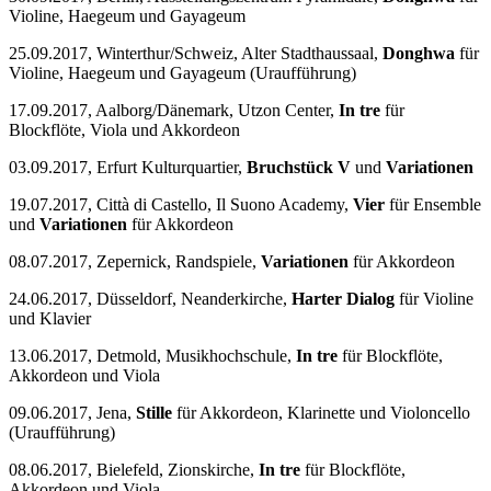
Violine, Haegeum und Gayageum
25.09.2017, Winterthur/Schweiz, Alter Stadthaussaal,
Donghwa
für
Violine, Haegeum und Gayageum (Uraufführung)
17.09.2017, Aalborg/Dänemark, Utzon Center,
In tre
für
Blockflöte, Viola und Akkordeon
03.09.2017, Erfurt Kulturquartier,
Bruchstück V
und
Variationen
19.07.2017, Città di Castello, Il Suono Academy,
Vier
für Ensemble
und
Variationen
für Akkordeon
08.07.2017, Zepernick, Randspiele,
Variationen
für Akkordeon
24.06.2017, Düsseldorf, Neanderkirche,
Harter Dialog
für Violine
und Klavier
13.06.2017, Detmold, Musikhochschule,
In
tre
für Blockflöte,
Akkordeon und Viola
09.06.2017, Jena,
Stille
für Akkordeon, Klarinette und Violoncello
(Uraufführung)
08.06.2017, Bielefeld, Zionskirche,
In tre
für Blockflöte,
Akkordeon und Viola