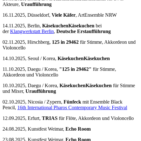
Akteure,
Uraufführung
16.11.2025, Düsseldorf,
Viele Käfer
, ArtEnsemble NRW
14.11.2025, Berlin,
KäsekuchenKäsekuchen
bei
der
Klangwerkstatt Berlin
,
Deutsche Erstaufführung
02.11.2025, Hirschberg,
125 in 29462
für Stimme, Akkordeon und
Violoncello
14.10.2025, Seoul / Korea,
KäsekuchenKäsekuchen
11.10.2025, Daegu / Korea,
"125 in 29462"
für Stimme,
Akkordeon und Violoncello
10.10.2025, Daegu / Korea,
KäsekuchenKäsekuchen
für Stimme
und Mixer,
Uraufführung
02.10.2025, Nicosia / Zypern,
Fünfeck
mit Ensemble Black
Pencil,
16th International Pharos Contemporary Music Festival
12.09.2025, Erfurt,
TRIAS
für Flöte, Akkordeon und Violoncello
24.08.2025, Kunstfest Weimar,
Echo Room
23.08.2025, Kunstfest Weimar,
Echo Room