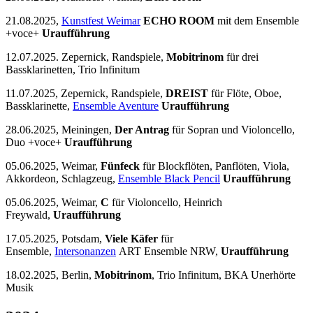
21.08.2025,
Kunstfest Weimar
ECHO ROOM
mit dem Ensemble
+voce+
Uraufführung
12.07.2025. Zepernick, Randspiele,
Mobitrinom
für drei
Bassklarinetten, Trio Infinitum
11.07.2025, Zepernick, Randspiele,
DREIST
für Flöte, Oboe,
Bassklarinette,
Ensemble Aventure
Uraufführung
28.06.2025, Meiningen,
Der Antrag
für Sopran und Violoncello,
Duo +voce+
Uraufführung
05.06.2025, Weimar,
Fünfeck
für Blockflöten, Panflöten, Viola,
Akkordeon, Schlagzeug,
Ensemble Black Pencil
Uraufführung
05.06.2025, Weimar,
C
für Violoncello, Heinrich
Freywald,
Uraufführung
17.05.2025, Potsdam,
Viele Käfer
für
Ensemble,
Intersonanzen
ART Ensemble NRW,
Uraufführung
18.02.2025, Berlin,
Mobitrinom
, Trio Infinitum, BKA Unerhörte
Musik