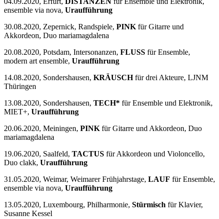
04.09.2020, Erfurt,
DISTANZEN
für Ensemble und Elektronik,
ensemble via nova,
Uraufführung
30.08.2020, Zepernick, Randspiele,
PINK
für Gitarre und
Akkordeon, Duo mariamagdalena
20.08.2020, Potsdam, Intersonanzen,
FLUSS
für Ensemble,
modern art ensemble,
Uraufführung
14.08.2020, Sondershausen,
KRÄUSCH
für drei Akteure, LJNM
Thüringen
13.08.2020, Sondershausen,
TECH*
für Ensemble und Elektronik,
MIET+,
Uraufführung
20.06.2020, Meiningen,
PINK
für Gitarre und Akkordeon, Duo
mariamagdalena
19.06.2020, Saalfeld,
TACTUS
für Akkordeon und Violoncello,
Duo clakk,
Uraufführung
31.05.2020, Weimar, Weimarer Frühjahrstage,
LAUF
für Ensemble,
ensemble via nova,
Uraufführung
13.05.2020, Luxembourg, Philharmonie,
Stürmisch
für Klavier,
Susanne Kessel